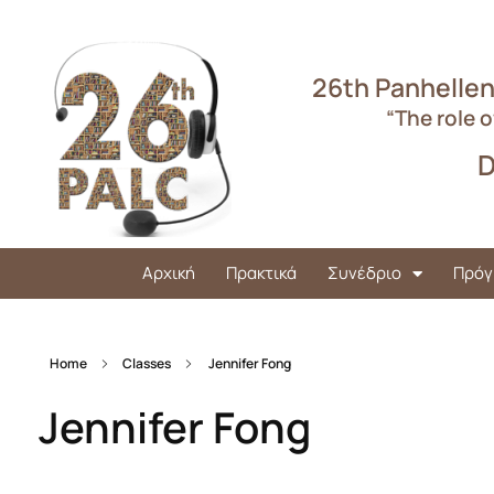
26th Panhellen
“The role o
D
Αρχική
Πρακτικά
Συνέδριο
Πρόγ
Home
Classes
Jennifer Fong
Jennifer Fong