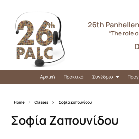
26th Panhellen
“The role o
D
Αρχική
Πρακτικά
Συνέδριο
Πρόγ
Home
Classes
Σοφία Ζαπουνίδου
Σοφία Ζαπουνίδου